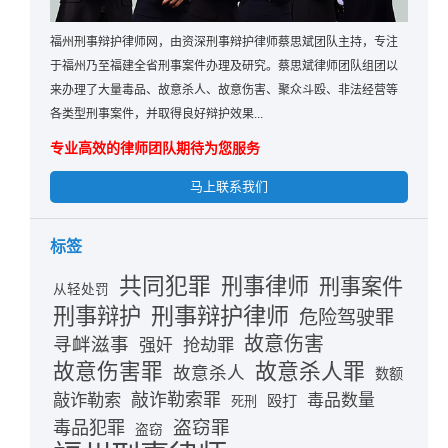
福州刑事辩护律师网，由资深刑事辩护律师蔡思斌团队主持，专注
于福州乃至福建全省刑事案件办理及研究。蔡思斌律师团队组团以
来办理了大量毒品、故意杀人、故意伤害、聚众斗殴、非法经营等
各类型刑事案件，并取得良好辩护效果...
专业高效的律师团队期待为您服务
马上联系我们
标签
共同犯罪
刑事律师
刑事案件
从轻处罚
刑事辩护律师
刑事辩护
危险驾驶罪
故意伤害
寻衅滋事
抢劫罪
强奸
故意伤害罪
故意杀人罪
故意杀人
数额
敲诈勒索
敲诈勒索罪
毒品数量
殴打
死刑
盗窃罪
毒品犯罪
盗窃