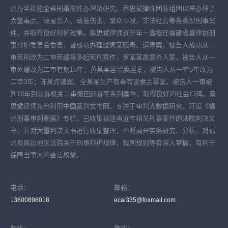
州乃至福建全省刑事案件办理及研究。蔡思斌律师团队组团以来办理了
大量毒品、故意杀人、故意伤害、聚众斗殴、非法经营等各类型刑事案
件，并取得良好辩护效果。蔡思斌律师近些年一直担任福建省直律协刑
事辩护委员会委员，曾成功办理过周某贩毒、运毒案，被告人成功从一
审死刑改为二审死缓等多起死刑案件；罗某某故意杀人案，被告人从一
审死缓改为二审有期15年；黄某某容留卖淫案，被告人从一审5年改为
二审3年；陈某诈骗案、全某某生产有毒有害食品罪案，被告人一审被
判10年到公诉机关二审撤回起诉等系列案件，取得良好的社会口碑。蔡
思斌律师充分利用中国裁判文书网，专注于审判大数据研究，开设《福
州刑事审判观察》专栏，已收集福建省近年相关刑事案件的法院判决文
书，并对大量判决文书进行收集整理，不断展开实务研究、分析，对福
州及周边地区法院关于刑事辩护规律、裁判规则等有深入掌握，有利于
保障当事人的合法权益。
电话：
邮箱：
13600898018
ecai335@foxmail.com