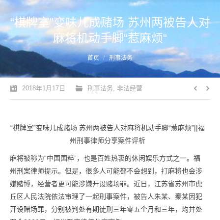
“棋牌室”变味儿成赌场 苏州两被告人对
麻将机动手脚“惹麻烦“
您的位置：
首页
刑事法务
2018年1月17日
刑事法务
,
非法经营
“棋牌室”变味儿成赌场 苏州两被告人对麻将机动手脚“惹麻烦”||福
州刑事律师分享案件评析
麻将被称为“中国国粹”，也是百姓热衷的休闲娱乐方式之一。福
州刑案律师提示。但是，很多人可能都不会想到，打麻将也会涉
嫌赌博，经营者更可能涉嫌开设赌场罪。近日，江苏省苏州市虎
丘区人民法院依法审理了一起刑事案件，被告人朱某、秦某因犯
开设赌场罪，分别被判处有期徒刑三年零五个月和三年，均并处