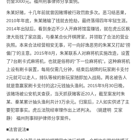
罚金3000元。福州刑事律师分享案例。
朱某好赌，十几年前就曾因赌博被行政罚款多次。恶习结恶果，
2010年年底，朱某赌输了钱就去抢劫，最终落得四年牢狱生涯。
2014年出狱后，看到身边不少人开麻将馆蛮赚钱，就在虎丘区枫
津大街找了家店面，与秦某合伙开棋牌室，并领取了合法的营业
执照。本来合法经营相安无事，可一向好逸恶劳的朱某又打起“捞
偏门”的主意。2015年8月，朱某联系人对麻将机实施改造，设置
了7台刷卡式麻将机，也就是俗称的“下一位麻将机”。这种麻将机
上设有刷卡装置，每局仅需几分钟，结束后胡牌的玩家刷卡支付
2元就可以走人，排队等候的新玩家随即加入战局。两名被告人
就是靠赢家刷卡支付的这2元钱抽头渔利。2015年9月30日晚，
该赌场被公安机关查获，当天抓获赌客近20人，截至案发时朱
某、秦某累计抽头渔利共计3万余元。归案后，2人如实供述了主
要犯罪事实。虎丘法院经审理作出上述判决。（姚建明 艾家
静） 福州刑事辩护律师分享案件。
■法官说法■