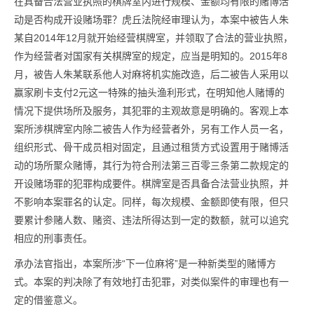
在具备合法营业执照的棋牌室内进行规模、金额均有限的赌博活
动是否构成开设赌场罪？虎丘法院经审理认为，本案中被告人朱
某自2014年12月就开始经营棋牌室，并领取了合法的营业执照，
作为经营者对国家有关棋牌室的规定，应当是明知的。2015年8
月，被告人朱某联系他人对麻将机实施改造，后二被告人采用以
赢家刷卡支付2元这一特殊的抽头渔利形式，在明知他人赌博的
情况下提供场所及服务，其犯罪的主观故意是明确的。客观上本
案所涉棋牌室内除二被告人作为经营者外，另有工作人员一名，
组织形式、骨干成员相对固定，且通过租赁方式设置用于赌博活
动的场所聚众赌博，其行为符合刑法第三百零三条第二款规定的
开设赌场罪的犯罪构成要件。棋牌室是否具备合法营业执照，并
不影响本案罪名的认定。同样，每次规模、金额即使有限，但只
要累计参赌人数、赌资、违法所得达到一定的数额，就可以追究
相应的刑事责任。
承办法官指出，本案所涉“下一位麻将”是一种新类型的赌博方
式。本案的判决除了有效地打击犯罪，对类似案件的审理也有一
定的借鉴意义。