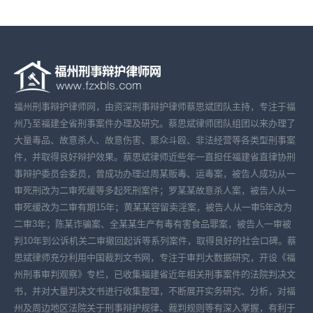
福州刑事辩护律师网，由资深刑事辩护律师蔡思斌团队主持，专注于福
州乃至福建全省刑事案件办理及研究。蔡思斌律师团队组团以来办理了
大量毒品、故意杀人、故意伤害、聚众斗殴、非法经营等各类型刑事案
件，并取得良好辩护效果。蔡思斌律师近些年一直担任福建省直律协刑
事辩护委员会委员，曾成功办理过周某贩毒、运毒案，被告人成功从一
审死刑改为二审死缓等多起死刑案件；罗某某故意杀人案，被告人从一
审死缓改为二审有期15年；黄某某容留卖淫案，被告人从一审5年改为
二审3年；陈某诈骗案、全某某生产有毒有害食品罪案，被告人一审被
判10年到公诉机关二审撤回起诉等系列案件，取得良好的社会口碑。蔡
思斌律师充分利用中国裁判文书网，专注于审判大数据研究，开设《福
州刑事审判观察》专栏，已收集福建省近年相关刑事案件的法院判决文
书，并对大量判决文书进行收集整理，不断展开实务研究、分析，对福
州及周边地区法院关于刑事辩护规律、裁判规则等有深入掌握，有利于