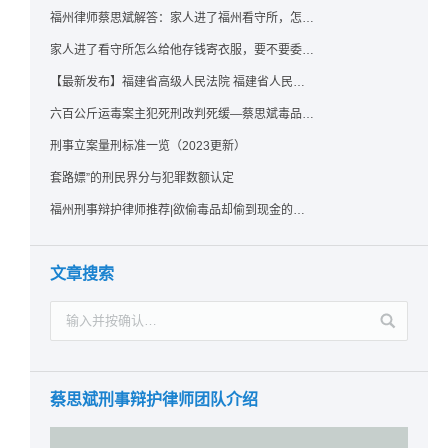
福州律师蔡思斌解答：家人进了福州看守所，怎么存钱寄衣服？最新实用指南请查收！
家人进了看守所怎么给他存钱寄衣服，要不要委托律师？福州看守所相关问题解答
【最新发布】福建省高级人民法院 福建省人民检察院《关于常见犯罪的量刑指导意见（二）（试行）》实施细则（试行）
六百公斤运毒案主犯死刑改判死缓—蔡思斌毒品犯罪辩护成功案例
刑事立案量刑标准一览（2023更新）
套路嫖”的刑民界分与犯罪数额认定
福州刑事辩护律师推荐|欲偷毒品却偷到现金的行为应如何认定？
文章搜索
蔡思斌刑事辩护律师团队介绍