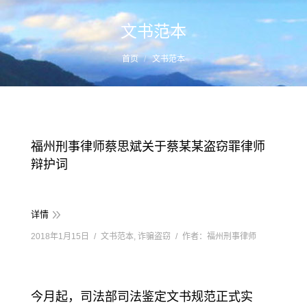
文书范本
您的位置：
首页
文书范本
福州刑事律师蔡思斌关于蔡某某盗窃罪律师
辩护词
详情
2018年1月15日
文书范本
,
诈骗盗窃
作者：
福州刑事律师
今月起，司法部司法鉴定文书规范正式实