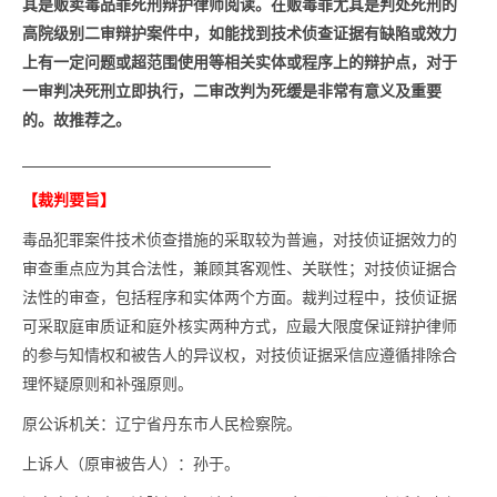
其是贩卖毒品罪死刑辩护律师阅读。
在贩毒罪尤其是判处死刑的
高院级别二审辩护案件中，如能找到技术侦查证据有缺陷或效力
上有一定问题或超范围使用等相关实体或程序上的辩护点，对于
一审判决死刑立即执行，二审改判为死缓是非常有意义及重要
的。故
推荐之
。
【裁判要旨】
毒品犯罪案件技术侦查措施的采取较为普遍，对技侦证据效力的
审查重点应为其合法性，兼顾其客观性、关联性；对技侦证据合
法性的审查，包括程序和实体两个方面。裁判过程中，技侦证据
可采取庭审质证和庭外核实两种方式，应最大限度保证辩护律师
的参与知情权和被告人的异议权，对技侦证据采信应遵循排除合
理怀疑原则和补强原则。
原公诉机关：辽宁省丹东市人民检察院。
上诉人（原审被告人）：孙于。