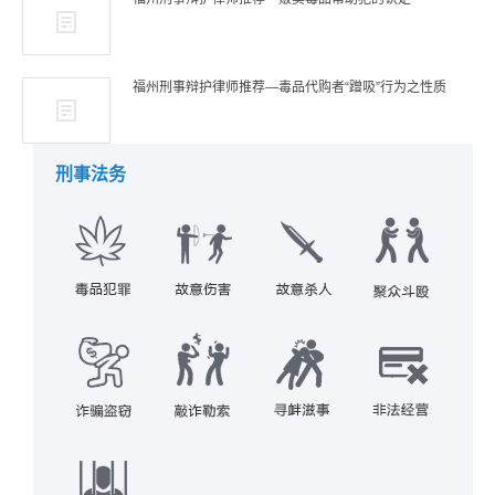
福州刑事辩护律师推荐—毒品代购者“蹭吸”行为之性质
刑事法务