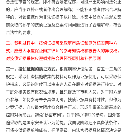
合法性审查的规定，即不符合法定程序，可能严重影响司法公正
的，应当予以补正或者作出合理解释；不能补正或者作出合理解
释的，对该证据作为非法证据予以排除。本案中侦查机关就立案
前获取的孙宇的技侦证据及立案时间问题进行了合理解释，符合
合法性的要求。
三、裁判过程中，技侦证据可采取庭审质证和庭外核实两种方
式，应最大限度保证辩护律师的参与知情权和被告人的异议权，
对技侦证据采信应遵循排除合理怀疑原则和补强原则
其一，技侦证据的质证方式。
根据刑事诉讼法第一百五十二条的
规定，采取侦查措施收集的材料可以作为证据使用，可以采取保
护措施，必要的时候可以由审判人员在庭外对证据进行核实。对
于庭外核实仅有概况性规定，且只提及了审判人员，对于辩方是
否参与、如何参与未予具体明确。技侦证据具有特殊性，但作为
定案证据，亦应最大限度符合程序正义，形成刑事诉讼最基本的
控辩对抗形式，避免“秘密审判”。对于辩护律师的参与，国外普
遍采取的是国家安全认证为前提。我国现阶段还不具备该条件，
可将技侦证据单独成卷，标明密级，由法官根据具体情况决定是