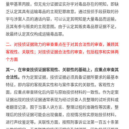
量甲基苯丙胺，但无充分证据证实孙宇对毒品存在的明知，即缺
乏认定其具有运输毒品的主观犯罪故意。通过技侦手段获取的孙
宇与涉案人员的通话内容，可以认定其明知是大量毒品而运输，
且其有参与贩卖的主观意图。由于认定其贩卖毒品罪证据不足，
故最终认定其仅构成运输毒品罪。
二、对技侦证据效力的审查重点在于对其合法性的审查，兼顾其
客观性、关联性；对技侦证据合法性的审查，包括程序和实体两
个方面
其一，在审查技侦证据客观性、关联性的基础上，应重点审查其
合法性。
作为定案证据，技侦证据必须具备证据所要求的最基本
特征，即内容的客观真实性和与案件事实的关联性。客观性方
面，应重点审查转化后内容与原始技侦材料的一致性。作为定案
证据出现的技侦证据通常表现为经过侦查人员整理的试听资料或
者翻音记录，囿于当事人讲方言、整理过程的准确性等因素，整
理后的技侦证据可能会出现偏差，应视情况核实原始技侦材料，
进行声纹鉴定等。关联性方面，按照刑事诉讼法第一百五十条第