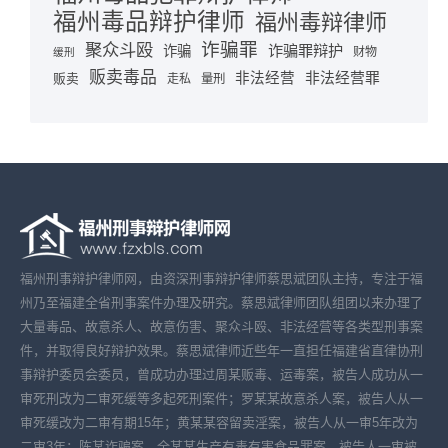
福州毒品辩护律师
福州毒辩律师
诈骗罪
聚众斗殴
诈骗罪辩护
诈骗
财物
缓刑
贩卖毒品
非法经营
非法经营罪
贩卖
走私
量刑
福州刑事辩护律师网，由资深刑事辩护律师蔡思斌团队主持，专注于福
州乃至福建全省刑事案件办理及研究。蔡思斌律师团队组团以来办理了
大量毒品、故意杀人、故意伤害、聚众斗殴、非法经营等各类型刑事案
件，并取得良好辩护效果。蔡思斌律师近些年一直担任福建省直律协刑
事辩护委员会委员，曾成功办理过周某贩毒、运毒案，被告人成功从一
审死刑改为二审死缓等多起死刑案件；罗某某故意杀人案，被告人从一
审死缓改为二审有期15年；黄某某容留卖淫案，被告人从一审5年改为
二审3年；陈某诈骗案、全某某生产有毒有害食品罪案，被告人一审被