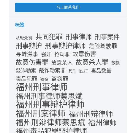
马上联系我们
标签
共同犯罪
刑事律师
刑事案件
从轻处罚
刑事辩护律师
刑事辩护
危险驾驶罪
故意伤害
寻衅滋事
抢劫罪
强奸
故意伤害罪
故意杀人罪
故意杀人
数额
敲诈勒索
敲诈勒索罪
毒品数量
殴打
死刑
盗窃罪
毒品犯罪
盗窃
福州刑事律师
福州刑事律师蔡思斌
福州刑事辩护律师
福州刑案律师
福州刑辩律师
福州刑辩律师蔡思斌
福州律师
福州毒品犯罪辩护律师