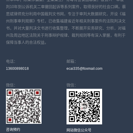
判10年到公诉机关二审撤回起诉等系列案件，取得良好的社会口碑。蔡
思斌律师充分利用中国裁判文书网，专注于审判大数据研究，开设《福
州刑事审判观察》专栏，已收集福建省近年相关刑事案件的法院判决文
书，并对大量判决文书进行收集整理，不断展开实务研究、分析，对福
州及周边地区法院关于刑事辩护规律、裁判规则等有深入掌握，有利于
保障当事人的合法权益。
电话：
邮箱：
13600898018
ecai335@foxmail.com
微信：
微信：
咨询预约
网站微信公众号