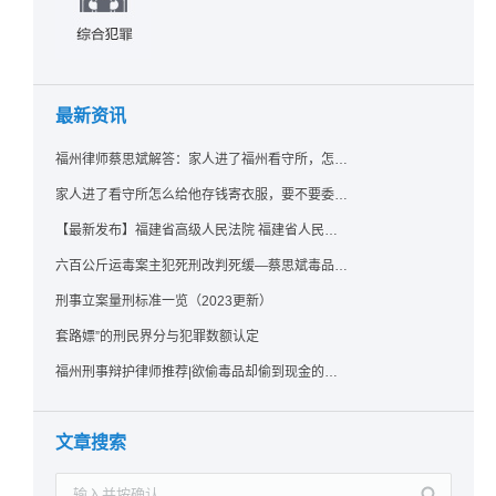
最新资讯
福州律师蔡思斌解答：家人进了福州看守所，怎么存钱寄衣服？最新实用指南请查收！
家人进了看守所怎么给他存钱寄衣服，要不要委托律师？福州看守所相关问题解答
【最新发布】福建省高级人民法院 福建省人民检察院《关于常见犯罪的量刑指导意见（二）（试行）》实施细则（试行）
六百公斤运毒案主犯死刑改判死缓—蔡思斌毒品犯罪辩护成功案例
刑事立案量刑标准一览（2023更新）
套路嫖”的刑民界分与犯罪数额认定
福州刑事辩护律师推荐|欲偷毒品却偷到现金的行为应如何认定？
文章搜索