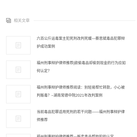
相关文章
六百公斤运毒案主犯死刑改判死缓—蔡思斌毒品犯罪辩
护成功案例
福州刑事辩护律师推荐|欲偷毒品却偷到现金的行为应如
何认定？
福州刑事辩护律师推荐阅读：别轻易帮忙转款，小心被
判贩毒？–湖南常德中院2021年改判案例
当前毒品犯罪适用死刑的若干问题——福州刑事辩护律
师推荐
福州刑事辩护律师推荐—贩卖毒品帮助犯的认定