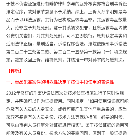
于技术侦查证据进行有辩护律师参与的庭外核实亦符合刑事诉讼
法定程序，故对该节意见不予采纳。综上，上诉人孙宇明知是毒
品而予以非法运输，其行为已构成运输毒品罪。其运输毒品数量
大，论罪应予判处死刑。鉴于其系初次犯罪，且所运输毒品均被
公安机关查扣，对其判处死刑，可不立即执行。原判认定事实和
适用法律正确，量刑适当。诉讼程序合法。法院依照刑事诉讼法
第二百二十三条第二款、第二百二十五条第一款第（一）项之规
定，裁定驳回上诉，维持原判，并核准一审对孙宇的死缓判决。
【评析】
一、毒品犯罪案件的特殊性决定了技侦手段使用的普遍性
2012年修订的刑事诉讼法首次对技术侦查措施进行了原则性规
定，并明确可以作为证据使用。同时规定，“如果使用该证据可能
危及有关人员的人身安全，或者可能产生其他严重后果的，应当
采取不暴露有关人员身份、技术方法等保护措施，必要的时候，
可以由审判人员在庭外对证据进行核实”。鉴于技侦证据的适用可
能涉及有关人员身份、技术方法的暴露问题，区别于一般证据适