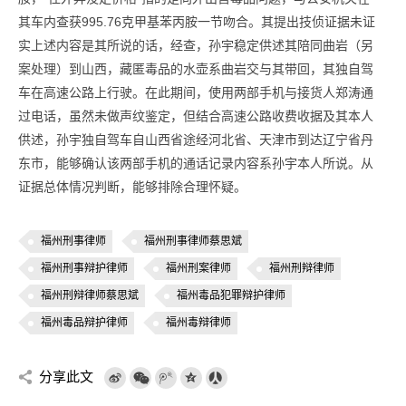
其车内查获995.76克甲基苯丙胺一节吻合。其提出技侦证据未证
实上述内容是其所说的话，经查，孙宇稳定供述其陪同曲岩（另
案处理）到山西，藏匿毒品的水壶系曲岩交与其带回，其独自驾
车在高速公路上行驶。在此期间，使用两部手机与接货人郑涛通
过电话，虽然未做声纹鉴定，但结合高速公路收费收据及其本人
供述，孙宇独自驾车自山西省途经河北省、天津市到达辽宁省丹
东市，能够确认该两部手机的通话记录内容系孙宇本人所说。从
证据总体情况判断，能够排除合理怀疑。
福州刑事律师
福州刑事律师蔡思斌
福州刑事辩护律师
福州刑案律师
福州刑辩律师
福州刑辩律师蔡思斌
福州毒品犯罪辩护律师
福州毒品辩护律师
福州毒辩律师
分享此文