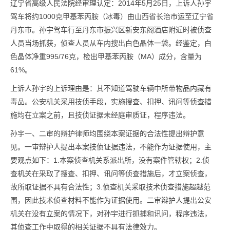
辽宁省高级人民法院经审理认定：2014年5月25日，上诉人孙宇
驾车将约1000克甲基苯丙胺（冰毒）由山西省长治市运至辽宁省
丹东市。孙宇驾车行至丹东市振兴区新安东阁酒店附近时被侦查
人员当场抓获，侦查人员从车内搜出白色晶体一袋。经鉴定，白
色晶体净重995/76克，检出甲基苯丙胺（MA）成分，含量为
61%。
上诉人孙宇的上诉理由是：其不知道驾驶车辆中所带物品内藏有
毒品。公安机关采用技侦手段，实施搜查、扣押、讯问等侦查措
施均在立案之前，且技侦证据未经庭审质证，程序违法。
孙宇一、二审的辩护律师均围绕本案证据的合法性提出辩护意
见。一审辩护人提出本案技侦证据违法，不能作为证据使用，主
要观点如下：1.本案侦查机关系派出所，没有案件管辖权；2.侦
查机关在采取了搜查、扣押、讯问等侦查措施后，才立案侦查，
故所取证据不具有合法性；3.侦查机关采取技术侦查措施超越范
围，因此技术侦查材料不能作为证据使用。二审辩护人提出公安
机关在没有立案的情况下，对孙宇进行抓捕和讯问，程序违法，
其侦查工作中取得的相关证据不具有法律效力。