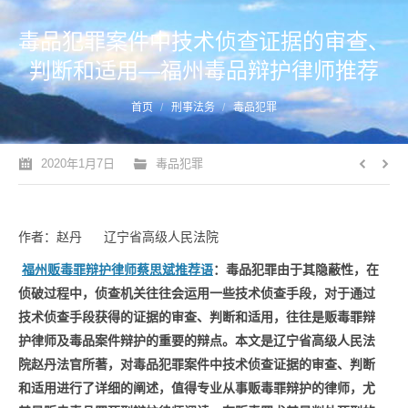
毒品犯罪案件中技术侦查证据的审查、
判断和适用—福州毒品辩护律师推荐
您的位置：
首页
刑事法务
毒品犯罪
2020年1月7日
毒品犯罪
作者：赵丹 辽宁省高级人民法院
福州贩毒罪辩护律师蔡思斌推荐语
：毒品犯罪由于其隐蔽性，在
侦破过程中，侦查机关往往会运用一些技术侦查手段，对于通过
技术侦查手段获得的证据的审查、判断和适用，往往是
贩毒罪辩
护
律师及毒品案件辩护的重要的辩点。本文是辽宁省高级人民法
院赵丹法官所著，对
毒品犯罪案件中技术侦查证据的审查、判断
和适用
进行了详细的阐述，
值得专业从事贩毒罪辩护的律师，尤