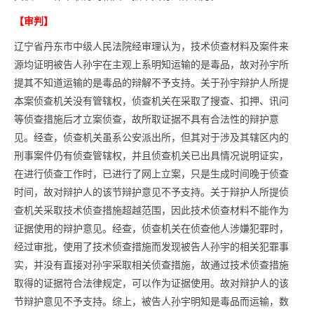
【审判】
辽宁省丹东市中级人民法院经审理认为，技术侦查材料及案件来
源均证明被告人孙宇在主观上系明知运输的是毒品，故对孙宇所
提其不知道运输的是毒品的辩解不予支持。关于孙宇辩护人所提
本案侦查机关没有管辖权，侦查机关在采取了搜查、扣押、讯问
等侦查措施后才立案侦查，故所取证据不具有合法性的辩护意
见。经查，侦查机关虽系公安派出所，但其对于涉及其辖区内的
刑事案件仍有侦查管辖权，并且侦查机关已出具情况说明证实，
在进行侦查工作时，已进行了网上立案，只是生成时间晚于侦查
时间，故对辩护人的该节辩护意见不予支持。关于辩护人所提侦
查机关采取技术侦查措施超越范围，因此技术侦查材料不能作为
证据使用的辩护意见。经查，侦查机关在侦查他人涉嫌犯罪时，
经过审批，使用了技术侦查措施而发现被告人孙宇的相关犯罪事
实，并没有直接对孙宇采取相关侦查措施，故通过技术侦查措施
取得的证据符合法律规定，可以作为证据使用。故对辩护人的该
节辩护意见不予支持。综上，被告人孙宇明知是毒品而运输，数