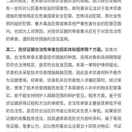
二款的规定，无关联性的技侦证据应及时销毁。因为技侦证据具
有一定的对公民基本权益的侵害性，故刑事诉讼法对于技术侦查
措施的使用限定在危害国家安全犯罪、恐怖活动犯罪、黑社会性
质的组织犯罪、重大毒品犯罪或者其他严重危害社会的犯罪范围
内。也因为上述原因，对技侦证据的审查重点应在于对其合法性
的审查，谨防技侦措施的违法滥用。
其二，技侦证据合法性审查包括实体和程序两个方面。
实体方
面，合法性审查主要是技侦措施的种类、适用对象和适用期限是
否符合法律规定、是否符合批准范围。本案一审辩护律师提出，
侦查机关采取技术侦查措施超越范围，因此技术侦查材料不能作
为证据使用。经审查，侦查机关在侦查他人涉嫌犯罪时，经过审
批，使用了技术侦查措施而发现了本案被告人孙宇的相关犯罪事
实，故不能支持辩护人超越范围的辩护意见。程序方面，鉴于技
侦证据获得过程和方法的保密性，合法性审查主要是其审批手续
的合法性，是否符合设区的市级公安机关负责人审批。如果技侦
证据的收集程序违法，因其通常表现形式为视听资料，属于客观
性证据，笔者认为，应比照刑事诉讼法第五十四条对物证、书证