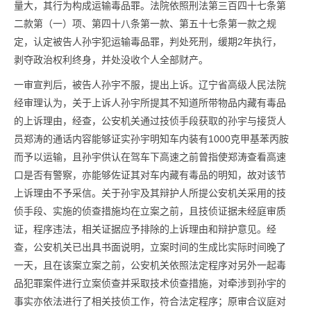
量大，其行为构成运输毒品罪。法院依照刑法第三百四十七条第
二款第（一）项、第四十八条第一款、第五十七条第一款之规
定，认定被告人孙宇犯运输毒品罪，判处死刑，缓期2年执行，
剥夺政治权利终身，并处没收个人全部财产。
一审宣判后，被告人孙宇不服，提出上诉。辽宁省高级人民法院
经审理认为，关于上诉人孙宇所提其不知道所带物品内藏有毒品
的上诉理由，经查，公安机关通过技侦手段获取的孙宇与接货人
员郑涛的通话内容能够证实孙宇明知车内装有1000克甲基苯丙胺
而予以运输，且孙宇供认在驾车下高速之前曾指使郑涛查看高速
口是否有警察，亦能够佐证其对车内藏有毒品的明知，故对该节
上诉理由不予采信。关于孙宇及其辩护人所提公安机关采用的技
侦手段、实施的侦查措施均在立案之前，且技侦证据未经庭审质
证，程序违法，相关证据应予排除的上诉理由和辩护意见。经
查，公安机关已出具书面说明，立案时间的生成比实际时间晚了
一天，且在该案立案之前，公安机关依照法定程序对另外一起毒
品犯罪案件进行立案侦查并采取技术侦查措施，对牵涉到孙宇的
事实亦依法进行了相关技侦工作，符合法定程序；原审合议庭对