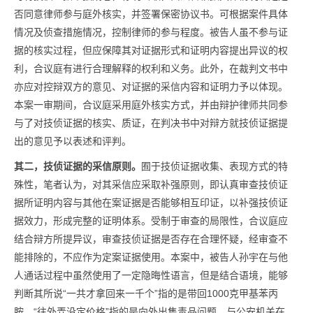
否同意律师参与庭外核实，并签署保密协议书。可根据案件具体
情况及侦查措施情况，控制律师的参与程度。被告人虽不参与证
据的核实过程，但应保障其对证据形式和证明内容提出异议的权
利，合议庭有进行合理解释的权利和义务。此外，在裁判文书中
亦应对控辩双方的意见、对证据的采信内容和证明力予以体现。
本案一审期间，合议庭采用庭外核实方式，并由辩护律师共同参
与了对技侦证据的核实、质证，在判决书中对辩方就技侦证据提
出的意见予以表述和评判。
其二，技侦证据的采信原则。
囿于技侦证据收集、表现方式的特
殊性，笔者认为，对其采信应采取补强原则，即认真审查技侦证
据所证明内容与其他在案证据是否能够相互印证，以补强技侦证
据效力，形成完整的证明体系。受制于审查的局限性，合议庭应
结合辩方所提异议，审查技侦证据是否存在合理怀疑，经审查不
能排除的，不应作为定案证据使用。本案中，被告人孙宇在与他
人通话过程中虽然使用了一定隐晦性语言，但是结合语境，能够
判断其所说“一共才拿回来一千个”指的是带回1000克甲基苯丙
胺，“往外弄没定价格”指的是向外出售毒品问题，与公安机关在