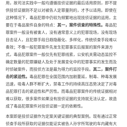
用，故司法实践中一般均遵循技侦证据的最后适用原则，即不提
供技侦证据则不足以对被告人定罪量刑的，才予以适用。即使在
这种情况下，毒品犯罪中仍较为频繁地出现技侦证据的运用，主
要在于毒品案件自身的特点：
其一，案件侦查的特殊性。
毒品犯
罪案件一般没有被害人，没有通常意义上的犯罪现场，没有现场
目击证人，且犯罪手段日趋隐蔽化、多样化，传统侦查手段难以
奏效；不像一般犯罪案件先发生犯罪事实后报案的案件来源方
式，毒品犯罪案件一般仅先有犯罪线索，公安机关需动态监控不
确定数量的犯罪嫌疑人及处于发展变化中的犯罪事实的发生而及
时侦破案件，而技侦方法是最为得力的监控手段。
其二，案件打
击的紧迫性。
毒品犯罪在全国范围内加剧蔓延，制毒、种毒发展
迅速，吸毒人群不断扩大，禁毒工作的持续高压态势决定了对毒
品犯罪打击的紧迫性和严厉性。而毒品犯罪案件的传统证据相对
难以获取，很多案件如果没有技侦证据的支持就无法认定，故造
成了毒品犯罪案件对技侦证据一定的依赖性。
本案即是技侦证据作为定案关键证据的典型案例。现有通过正常
侦查手段所获取的证据仅能证实被告人孙宇所驾驶的车内藏有大