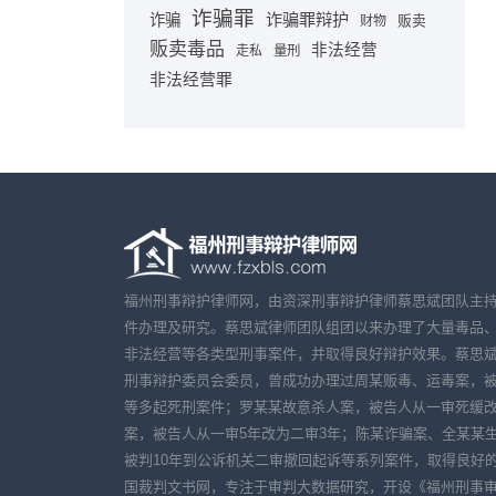
诈骗罪
诈骗罪辩护
诈骗
贩卖
财物
贩卖毒品
非法经营
走私
量刑
非法经营罪
福州刑事辩护律师网，由资深刑事辩护律师蔡思斌团队主
件办理及研究。蔡思斌律师团队组团以来办理了大量毒品
非法经营等各类型刑事案件，并取得良好辩护效果。蔡思
刑事辩护委员会委员，曾成功办理过周某贩毒、运毒案，
等多起死刑案件；罗某某故意杀人案，被告人从一审死缓改
案，被告人从一审5年改为二审3年；陈某诈骗案、全某某
被判10年到公诉机关二审撤回起诉等系列案件，取得良好
国裁判文书网，专注于审判大数据研究，开设《福州刑事