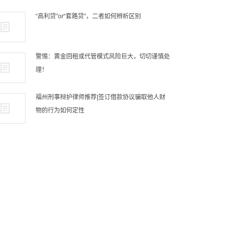
“高利贷”or“套路贷”，二者如何辨析区别
警惕：黄金回租或代管模式风险巨大，切切谨慎处
理！
福州刑事辩护律师推荐|签订借款协议骗取他人财
物的行为如何定性