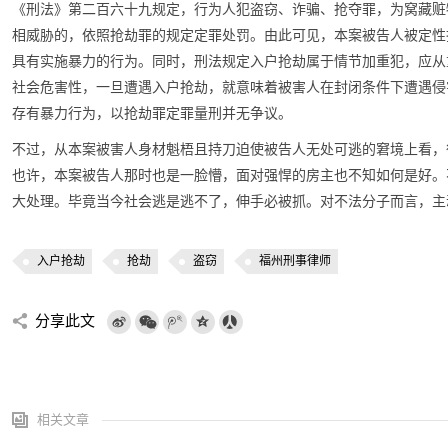
《刑法》第二百六十九规定，行为人犯盗窃、诈骗、抢夺罪，为窝藏赃
相威胁的，依照抢劫罪的规定定罪处罚。由此可见，本案被告人被定性
具有实施暴力的行为。同时，刑法规定入户抢劫属于情节加重犯，应从
社会危害性，一旦遭遇入户抢劫，就意味着被害人在封闭条件下遭遇侵
存有暴力行为，以抢劫罪定罪量刑并无争议。
不过，从本案被害人身材魁梧且持刀迫使被告人无处可逃的窘境上看，
也许，本案被告人那时也是一脸懵，面对强悍的房主也不知如何是好。
大处理。毕竟当今社会逃是逃不了，伸手必被抓。对不法分子而言，主
入户抢劫
抢劫
盗窃
福州刑事律师
分享此文
相关文章