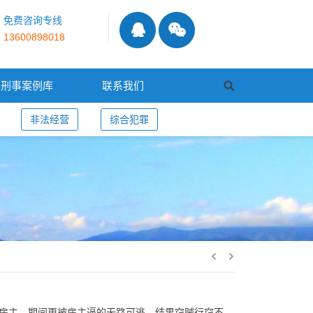
免费咨询专线
13600898018
刑事案例库
联系我们
非法经营
综合犯罪
房主，期间更被房主逼的无路可逃，结果窃贼行窃不