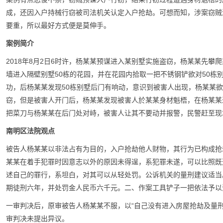
成，还因入户持械行窃被司法机关认定入户抢劫。可想而知，涉案窃贼
要重，所以最好方式便是莫伸手。
案例简介
2018年8月2日6时许，杨某某预谋进入某别墅实施盗窃，杨某某先攀
墙进入隔壁别墅50栋的花园，并在花园内拾取一把不锈钢铲欲对50栋
功，后杨某某发现50栋别墅后门有响动，意识到被害人出现，杨某某
窃，但是被害人开门后，杨某某发现被害人於某某身材魁梧，在杨某某
把菜刀与杨某某在后门处对峙，被害人让其不要动并报警，民警赶至现
南明区法院观点
被告人杨某某以非法占有为目的，入户抢劫他人财物，其行为已构成抢
某某在着手犯罪时因意志以外的原因未得逞，系犯罪未遂，可以比照既
述自己的罪行，系坦白，对其可以从轻处罚。公诉机关的量刑建议适当
期徒刑六年，并处罚金人民币六千元。二、作案工具铲子一把依法予以
一审判决后，原审被告人杨某某不服，以“自己没有进入房屋抢劫及量
审判决未提出异议。