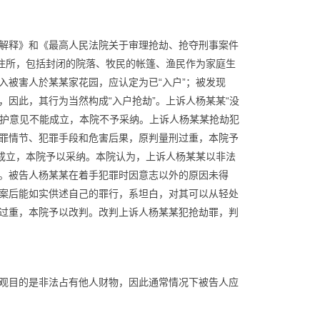
解释》和《最高人民法院关于审理抢劫、抢夺刑事案件
住所，包括封闭的院落、牧民的帐篷、渔民作为家庭生
入被害人於某某家花园，应认定为已“入户”；被发现
，因此，其行为当然构成“入户抢劫”。
上诉人杨某某“没
辩护意见不能成立，本院不予采纳。上诉人杨某某抢劫犯
罪情节、犯罪手段和危害后果，原判量刑过重，本院予
成立，本院予以采纳。
本院认为，上诉人杨某某以非法
。被告人杨某某在着手犯罪时因意志以外的原因未得
案后能如实供述自己的罪行，系坦白，对其可以从轻处
过重，本院予以改判。改判上诉人杨某某犯抢劫罪，判
观目的是非法占有他人财物，因此通常情况下被告人应