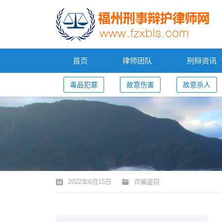
首页
律师团队
刑辩资讯
毒品犯罪
故意伤害
故意杀人
您的位置：
2022年6月15日
诈骗盗窃