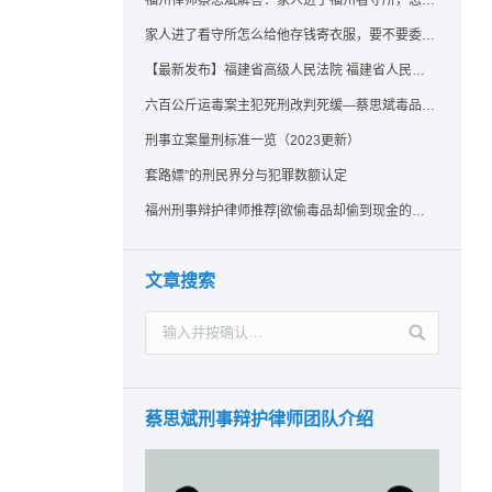
福州律师蔡思斌解答：家人进了福州看守所，怎么存钱寄衣服？最新实用指南请查收！
家人进了看守所怎么给他存钱寄衣服，要不要委托律师？福州看守所相关问题解答
【最新发布】福建省高级人民法院 福建省人民检察院《关于常见犯罪的量刑指导意见（二）（试行）》实施细则（试行）
六百公斤运毒案主犯死刑改判死缓—蔡思斌毒品犯罪辩护成功案例
刑事立案量刑标准一览（2023更新）
套路嫖”的刑民界分与犯罪数额认定
福州刑事辩护律师推荐|欲偷毒品却偷到现金的行为应如何认定？
文章搜索
蔡思斌刑事辩护律师团队介绍