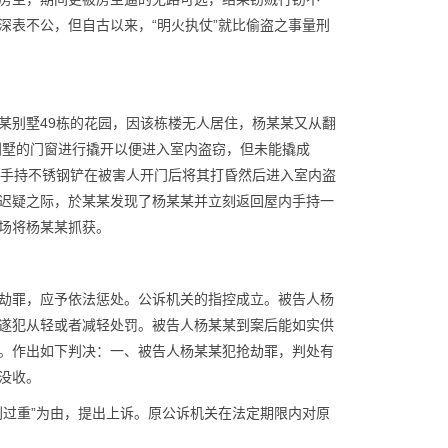
深表不公，但自古以来，“明火执仗”就比偷盗之事量刑
爬某别墅49栋的花园，因该栋楼无人居住，杨某某又从翻
别墅的门窗进行撬开以便进入室内盗窃，但未能撬成
欲手持不锈钢铲在被害人开门后将其打昏然后进入室内盗
迟疑之际，於某某发现了杨某某并立刻返回屋内手持一
场将杨某某抓获。
劫罪，应予依法惩处。
公诉机关的指控成立。被告人杨
遂犯从轻或者减轻处罚。被告人杨某某到案后能如实供
。作出如下判决：一、被告人杨某某犯抢劫罪，判处有
没收。
刑过重”为由，提出上诉。原公诉机关在法定期限内对原