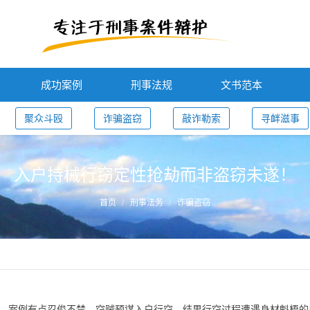
成功案例
刑事法规
文书范本
聚众斗殴
诈骗盗窃
敲诈勒索
寻衅滋事
入户持械行窃定性抢劫而非盗窃未遂！
首页
刑事法务
诈骗盗窃
案例有点忍俊不禁，窃贼预谋入户行窃，结果行窃过程遭遇身材魁梧的