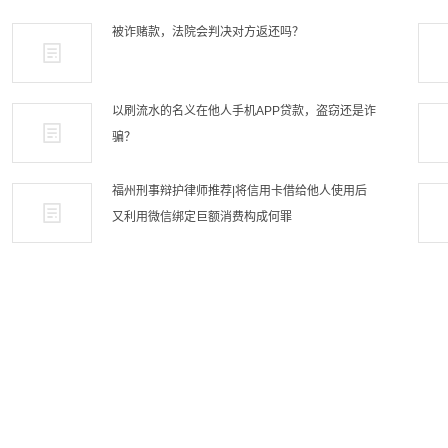
被诈赌款，法院会判决对方返还吗？
以刷流水的名义在他人手机APP贷款，盗窃还是诈
骗？
福州刑事辩护律师推荐|将信用卡借给他人使用后
又利用微信绑定巨额消费构成何罪