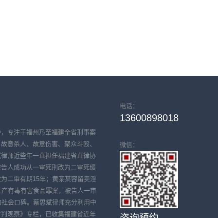
电话：
13600898018
持，专注于福州乃至福建全省刑事案
、故意杀人、故意伤害、聚众斗殴、
微信：
斌律师近些年一直担任福建省直律协
被告人成功从一审死刑改为二审死缓
为二审有期15年；黄某某容留卖淫
生产有毒有害食品罪案，被告人一审
的社会口碑。蔡思斌律师充分利用中
审判观察》专栏，已收集福建省近年