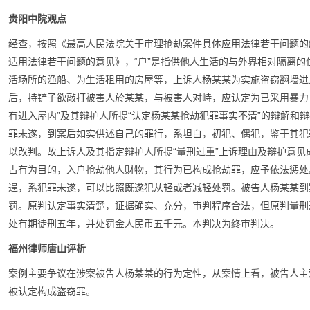
贵阳中院观点
经查，按照《最高人民法院关于审理抢劫案件具体应用法律若干问题的
适用法律若干问题的意见》，“
户”是指供他人生活的与外界相对隔离的
活场所的渔船、为生活租用的房屋等，上诉人杨某某为实施盗窃翻墙进
后，持铲子欲敲打被害人於某某，与被害人对峙，应认定为已采用暴力
有进入屋内”及其辩护人所提“认定杨某某抢劫犯罪事实不清”的辩解和
罪未遂，到案后如实供述自己的罪行，系坦白，初犯、偶犯，鉴于其犯
以改判。故上诉人及其指定辩护人所提“量刑过重”上诉理由及辩护意见
占有为目的，入户抢劫他人财物，其行为已构成抢劫罪，应予依法惩处
逞，系犯罪未遂，可以比照既遂犯从轻或者减轻处罚。
被告人杨某某到
罚。原判认定事实清楚，证据确实、充分，审判程序合法，但原判量刑
处有期徒刑五年，并处罚金人民币五千元。本判决为终审判决。
福州律师唐山评析
案例主要争议在涉案被告人杨某某的行为定性，从案情上看，被告人主
被认定构成盗窃罪。