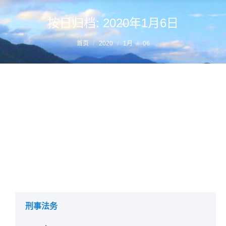
按日归档:
2020年1月6日
您的位置：
首页
2020
1月
06
福州唐山律师原创–眼色交流引发的祸端
详情
2020年1月6日
寻衅滋事
作者：
福州刑事律师
刑事法务