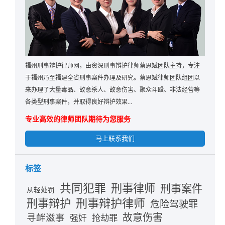
福州刑事辩护律师网，由资深刑事辩护律师蔡思斌团队主持，专注
于福州乃至福建全省刑事案件办理及研究。蔡思斌律师团队组团以
来办理了大量毒品、故意杀人、故意伤害、聚众斗殴、非法经营等
各类型刑事案件，并取得良好辩护效果...
专业高效的律师团队期待为您服务
马上联系我们
标签
共同犯罪
刑事律师
刑事案件
从轻处罚
刑事辩护律师
刑事辩护
危险驾驶罪
故意伤害
寻衅滋事
抢劫罪
强奸