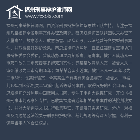
福州刑事辩护律师网，由资深刑事辩护律师蔡思斌团队主持，专注于福
州乃至福建全省刑事案件办理及研究。蔡思斌律师团队组团以来办理了
大量毒品、故意杀人、故意伤害、聚众斗殴、非法经营等各类型刑事案
件，并取得良好辩护效果。蔡思斌律师近些年一直担任福建省直律协刑
事辩护委员会委员，曾成功办理过周某贩毒、运毒案，被告人成功从一
审死刑改为二审死缓等多起死刑案件；罗某某故意杀人案，被告人从一
审死缓改为二审有期15年；黄某某容留卖淫案，被告人从一审5年改为
二审3年；陈某诈骗案、全某某生产有毒有害食品罪案，被告人一审被
判10年到公诉机关二审撤回起诉等系列案件，取得良好的社会口碑。蔡
思斌律师充分利用中国裁判文书网，专注于审判大数据研究，开设《福
州刑事审判观察》专栏，已收集福建省近年相关刑事案件的法院判决文
书，并对大量判决文书进行收集整理，不断展开实务研究、分析，对福
州及周边地区法院关于刑事辩护规律、裁判规则等有深入掌握，有利于
保障当事人的合法权益。