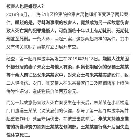
被害人也是嫌疑人？
2019年6月，上海宝山区检察院检察官禹艳辉相继受理了两起案
件。
蹊跷的是，寻衅滋事案的被害人，竟然成为另一起故意伤害
致人死亡案的犯罪嫌疑人，可能面临十年以上有期徒刑、无期徒
刑甚至死刑。
一条人命，两起刑案，这是两起怎样的案件，其中
又有何关联呢？禹艳辉立即展开审查。
经查，第一起寻衅滋事案发生在2019年3月18日。
嫌疑人沈某因
怀疑分居的妻子朱女士与他人有染，纠集长期雇佣的保镖王某某
等十余人前往岳父朱某某家中，对朱女士与朱某某实施殴打
，致
二人轻微伤。次日，其又带人在朱某某家门口及两辆轿车上喷涂
侮辱性语句，造成物损价值两万余元。
而另一起故意伤害致人死亡案发生在十天后，朱某某在小区楼道
门口遭遇王某某（沈某雇佣的保镖，参与了第一起寻衅滋事案并
起重要作用）蒙面守候伏击。在被重击数拳后，
朱某某持随身携
带的折叠弹簧刀捅刺王某某左侧胸部。王某某自行离开后因失血
性休克死亡。