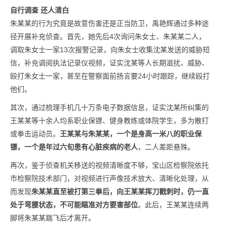
自行调查 还人清白
朱某某的行为究竟是故意伤害还是正当防卫，禹艳辉通过多种途
径开展补充侦查。首先，她先后4次询问朱女士、朱某某二人，
调取朱女士一家13次报警记录，向朱女士收集沈某发送的威胁短
信，补充调阅执法记录仪视频，证实沈某等人长期滋扰、威胁、
殴打朱女士一家，甚至在警察面前扬言要24小时跟踪，继续殴打
他们。
其次，通过梳理手机几十万条电子数据信息，证实沈某所纠集的
王某某等十余人均系职业保镖、健身教练或体院学生，多为散打
或拳击运动员。
王某某与朱某某，一个是身高一米八的职业保
镖，一个是年过六旬患有心脏疾病的老人
，二人差距悬殊。
再次，鉴于侦查机关移送的视频清晰度不够，宝山区检察院依托
市检察院技术部门，对视频进行声像技术放大、清晰化处理，从
而发现
朱某某直至被打第三拳后，向王某某挥刀戳刺时，仍一直
处于弯腰状态，不可能瞄准对方要害部位
。此后，王某某连续两
脚将朱某某踹飞后才离开。