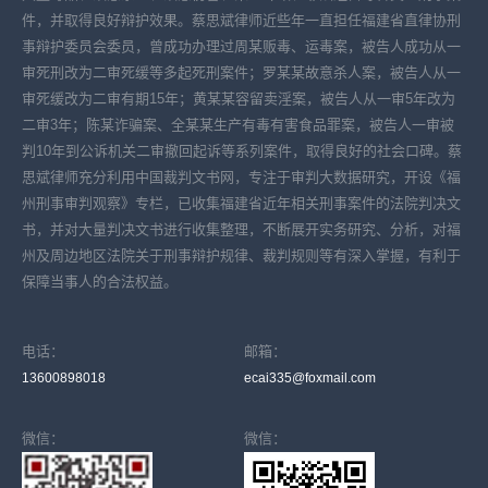
件，并取得良好辩护效果。蔡思斌律师近些年一直担任福建省直律协刑
事辩护委员会委员，曾成功办理过周某贩毒、运毒案，被告人成功从一
审死刑改为二审死缓等多起死刑案件；罗某某故意杀人案，被告人从一
审死缓改为二审有期15年；黄某某容留卖淫案，被告人从一审5年改为
二审3年；陈某诈骗案、全某某生产有毒有害食品罪案，被告人一审被
判10年到公诉机关二审撤回起诉等系列案件，取得良好的社会口碑。蔡
思斌律师充分利用中国裁判文书网，专注于审判大数据研究，开设《福
州刑事审判观察》专栏，已收集福建省近年相关刑事案件的法院判决文
书，并对大量判决文书进行收集整理，不断展开实务研究、分析，对福
州及周边地区法院关于刑事辩护规律、裁判规则等有深入掌握，有利于
保障当事人的合法权益。
电话：
邮箱：
13600898018
ecai335@foxmail.com
微信：
微信：