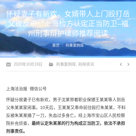
怀疑妻子有新欢，女婿带人上门殴打岳
父被反杀！上海检方认定正当防卫–福
州刑事辩护律师推荐阅读
您的位置：
首页
刑事案例库
2020年10月19日
刑事案例库
,
刑辩资讯
上海法治报 微信公号
怀疑分居妻子已有新欢，男子沈某带着职业保镖王某某等人到岳
父朱某某家闹事。10天后，王某某又奉命前往殴打朱某某，不料
反被朱某某捅了一刀，失血过多身亡。经上海市宝山区人民检察
院补充侦查，
最终认定朱某某的行为构成正当防卫，依法不承担
刑事责任。