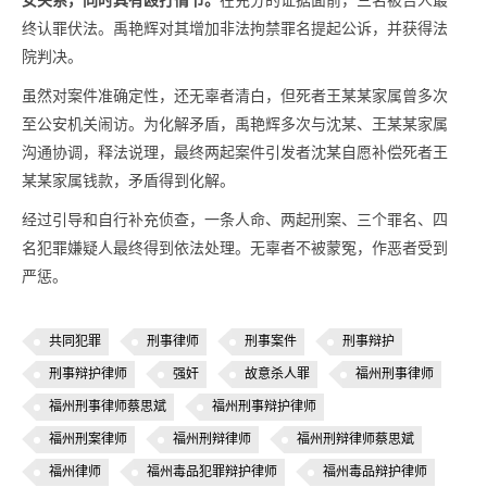
女关系，同时具有殴打情节。
在充分的证据面前，三名被告人最
终认罪伏法。禹艳辉对其增加非法拘禁罪名提起公诉，并获得法
院判决。
虽然对案件准确定性，还无辜者清白，但死者王某某家属曾多次
至公安机关闹访。为化解矛盾，禹艳辉多次与沈某、王某某家属
沟通协调，释法说理，最终两起案件引发者沈某自愿补偿死者王
某某家属钱款，矛盾得到化解。
经过引导和自行补充侦查，一条人命、两起刑案、三个罪名、四
名犯罪嫌疑人最终得到依法处理。无辜者不被蒙冤，作恶者受到
严惩。
共同犯罪
刑事律师
刑事案件
刑事辩护
刑事辩护律师
强奸
故意杀人罪
福州刑事律师
福州刑事律师蔡思斌
福州刑事辩护律师
福州刑案律师
福州刑辩律师
福州刑辩律师蔡思斌
福州律师
福州毒品犯罪辩护律师
福州毒品辩护律师