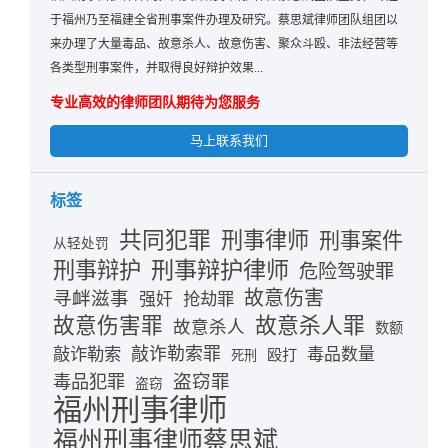
于福州乃至福建全省刑事案件办理及研究。蔡思斌律师团队组团以
来办理了大量毒品、故意杀人、故意伤害、聚众斗殴、非法经营等
各类型刑事案件，并取得良好辩护效果...
专业高效的律师团队期待为您服务
马上联系我们
标签
共同犯罪
刑事律师
刑事案件
从轻处罚
刑事辩护律师
刑事辩护
危险驾驶罪
故意伤害
寻衅滋事
抢劫罪
强奸
故意伤害罪
故意杀人罪
故意杀人
数额
敲诈勒索
敲诈勒索罪
毒品数量
殴打
死刑
盗窃罪
毒品犯罪
盗窃
福州刑事律师
福州刑事律师蔡思斌