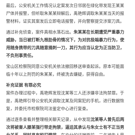
最后，公安机关工作情况认定案发次日邻居在绿化带发现王某某
尸体并报警，但听取朱某某辩解后，禹艳辉调取朱某某当天的报
警材料，证实其案发后立即电话报警，并向警察提交涉案刀具。
通过补充侦查，案件真相水落石出。
朱某某在长期遭受严重暴力
威胁，当日被打断九根肋骨的情况下，为对抗极端暴力行为，使
用随身携带的刀具随意捅刺一刀，其行为应当认定为正当防卫，
不负刑事责任。
宝山区检察院同意公安机关依法撤回移送审查起诉。原本可能面
临十年以上刑罚的朱某某，终被洗去嫌疑，获得自由。
补充证据 有罪必究
案件办理过程中，禹艳辉发现沈某等三人还涉嫌非法拘禁罪。于
是，禹艳辉引导公安机关调取沈某及同案犯的手机，进行数据恢
复，并委托市检察院司法鉴定中心进行复查。
通过逐条查看并整理相关聊天记录，从中发现
沈某等人曾先后两
次将被害人滕某强行带走拘禁，逼迫其承认与朱女士有不正当男