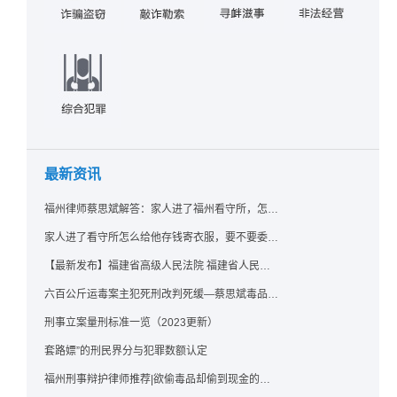
最新资讯
福州律师蔡思斌解答：家人进了福州看守所，怎么存钱寄衣服？最新实用指南请查收！
家人进了看守所怎么给他存钱寄衣服，要不要委托律师？福州看守所相关问题解答
【最新发布】福建省高级人民法院 福建省人民检察院《关于常见犯罪的量刑指导意见（二）（试行）》实施细则（试行）
六百公斤运毒案主犯死刑改判死缓—蔡思斌毒品犯罪辩护成功案例
刑事立案量刑标准一览（2023更新）
套路嫖”的刑民界分与犯罪数额认定
福州刑事辩护律师推荐|欲偷毒品却偷到现金的行为应如何认定？