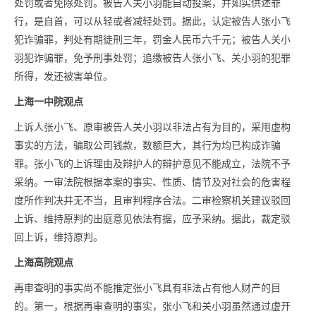
处罚或者免除处罚。被告人关小羽能自动投案，并如实供述罪
行，是自首，可以从轻或者减轻处罚。据此，认定被告人张小飞
犯诈骗罪，判处有期徒刑三年，罚金人民币六千元；被告人关小
羽犯诈骗罪，免予刑事处罚；追缴被告人张小飞、关小羽的犯罪
所得，发还被害单位。
上海一中院观点
上诉人张小飞、原审被告人关小羽以非法占有为目的，采用虚构
事实的方法，骗取公司钱款，数额巨大，其行为均已构成诈骗
罪。张小飞的上诉理由及辩护人的辩护意见不能成立，法院不予
采纳。一审法院根据本案的事实、性质、情节及对社会的危害程
度所作判决并无不当，且审判程序合法。二审检察机关建议驳回
上诉、维持原判的出庭意见依法有据，应予采纳。据此，裁定驳
回上诉，维持原判。
上海高院观点
再审查明的事实尚不能推定张小飞具有非法占有他人财产的目
的。
第一，根据再审查明的事实，张小飞和关小羽虽然通过虚开