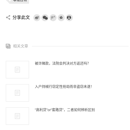
非法占有
分享此文
相关文章
被诈赌款，法院会判决对方返还吗？
入户持械行窃定性抢劫而非盗窃未遂！
“高利贷”or“套路贷”，二者如何辨析区别