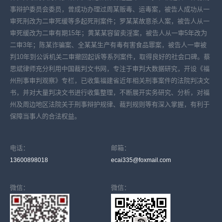
事辩护委员会委员，曾成功办理过周某贩毒、运毒案，被告人成功从一
审死刑改为二审死缓等多起死刑案件；罗某某故意杀人案，被告人从一
审死缓改为二审有期15年；黄某某容留卖淫案，被告人从一审5年改为
二审3年；陈某诈骗案、全某某生产有毒有害食品罪案，被告人一审被
判10年到公诉机关二审撤回起诉等系列案件，取得良好的社会口碑。蔡
思斌律师充分利用中国裁判文书网，专注于审判大数据研究，开设《福
州刑事审判观察》专栏，已收集福建省近年相关刑事案件的法院判决文
书，并对大量判决文书进行收集整理，不断展开实务研究、分析，对福
州及周边地区法院关于刑事辩护规律、裁判规则等有深入掌握，有利于
保障当事人的合法权益。
电话：
邮箱：
13600898018
ecai335@foxmail.com
微信：
微信：