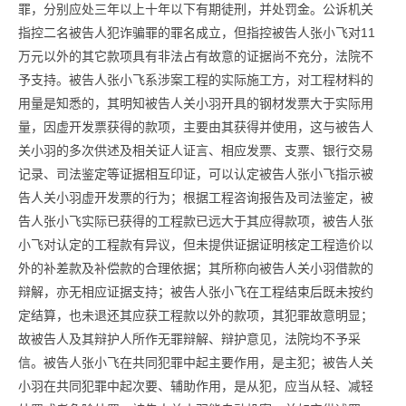
罪，分别应处三年以上十年以下有期徒刑，并处罚金。公诉机关
指控二名被告人犯诈骗罪的罪名成立，但指控被告人张小飞对11
万元以外的其它款项具有非法占有故意的证据尚不充分，法院不
予支持。
被告人张小飞系涉案工程的实际施工方，对工程材料的
用量是知悉的，其明知被告人关小羽开具的钢材发票大于实际用
量，因虚开发票获得的款项，主要由其获得并使用，这与被告人
关小羽的多次供述及相关证人证言、相应发票、支票、银行交易
记录、司法鉴定等证据相互印证，可以认定被告人张小飞指示被
告人关小羽虚开发票的行为；根据工程咨询报告及司法鉴定，被
告人张小飞实际已获得的工程款已远大于其应得款项，被告人张
小飞对认定的工程款有异议，但未提供证据证明核定工程造价以
外的补差款及补偿款的合理依据；其所称向被告人关小羽借款的
辩解，亦无相应证据支持；
被告人张小飞在工程结束后既未按约
定结算，也未退还其应获工程款以外的款项，其犯罪故意明显；
故被告人及其辩护人所作无罪辩解、辩护意见，法院均不予采
信。被告人张小飞在共同犯罪中起主要作用，是主犯；被告人关
小羽在共同犯罪中起次要、辅助作用，是从犯，应当从轻、减轻