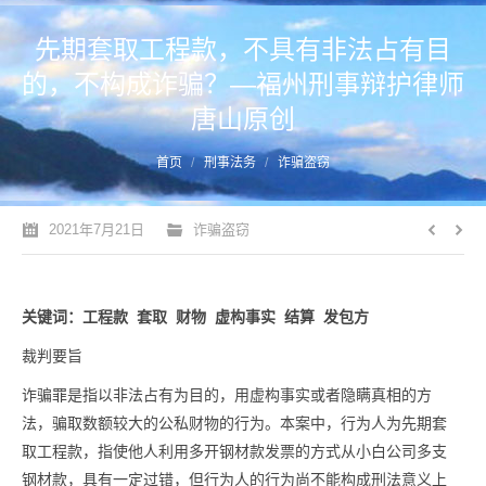
先期套取工程款，不具有非法占有目
的，不构成诈骗？—福州刑事辩护律师
唐山原创
您的位置：
首页
刑事法务
诈骗盗窃
2021年7月21日
诈骗盗窃
关键词：工程款 套取 财物 虚构事实 结算 发包方
裁判要旨
诈骗罪是指以非法占有为目的，用虚构事实或者隐瞒真相的方
法，骗取数额较大的公私财物的行为。本案中，行为人为先期套
取工程款，指使他人利用多开钢材款发票的方式从小白公司多支
钢材款，具有一定过错，但行为人的行为尚不能构成刑法意义上