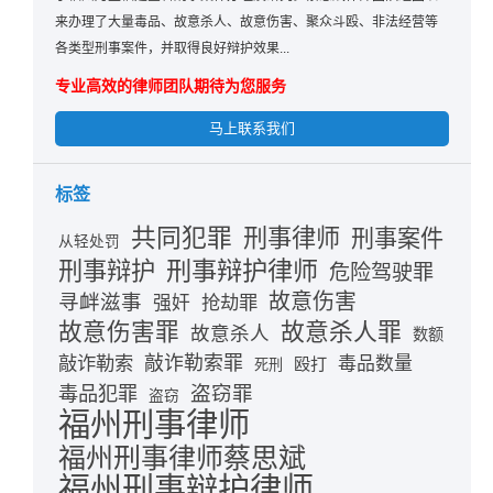
来办理了大量毒品、故意杀人、故意伤害、聚众斗殴、非法经营等
各类型刑事案件，并取得良好辩护效果...
专业高效的律师团队期待为您服务
马上联系我们
标签
共同犯罪
刑事律师
刑事案件
从轻处罚
刑事辩护律师
刑事辩护
危险驾驶罪
故意伤害
寻衅滋事
抢劫罪
强奸
故意伤害罪
故意杀人罪
故意杀人
数额
敲诈勒索
敲诈勒索罪
毒品数量
殴打
死刑
盗窃罪
毒品犯罪
盗窃
福州刑事律师
福州刑事律师蔡思斌
福州刑事辩护律师