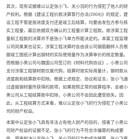
其次，现有证据难以认定张小飞、关小羽的行为侵犯了他人的财
产权利。
根据《建设工程价款决算暂行办法(2004)》的规定，建
设工程不管是按进度支付还是竣工后结算，均要由发包方参与核
实工程量，最后依据双方确认的工程量计算工程款。故涉案工程
量和工程款的决算并不是张小飞单方所能决定的。
本案工程监理
公司闵某某也证实，涉案工程决算时会由该公司钢筋翻样人员根
据竣工图纸计算出钢材的实际使用量作为决算审价的核定数量。
而根据小黑公司与魏国公司签订的《材料代购协议》，小黑公司
支付涉案工程钢材款仅属代购，结算时按实际用量计，钢材款从
进度款和结算款中扣除。根据上述规定、协议和证言，张小飞通
过虚报钢材量所获得的款项，如果按照正常的结算程序，会被小
黑公司从工程结算款中扣除，小黑公司不会因此遭受损失。因
此，从工程结算方式来看，难以认定张小飞的行为侵犯了小黑公
司的财产权益。
本案中认定张小飞具有非法占有他人财产的目的，侵害了小黑公
司财产权益的证据不足，张小飞的行为不符合诈骗罪的构成要
件。原审判决认定张小飞、关小羽的行为构成诈骗罪，张小飞属