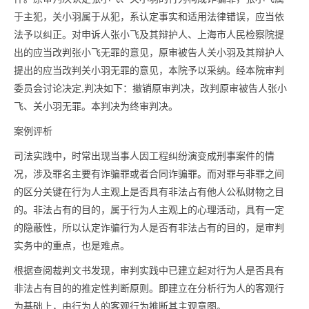
于主犯，关小羽属于从犯，系认定事实和适用法律错误，应当依
法予以纠正。对申诉人张小飞及其辩护人、上海市人民检察院提
出的应当改判张小飞无罪的意见，原审被告人关小羽及其辩护人
提出的应当改判关小羽无罪的意见，本院予以采纳。经本院审判
委员会讨论决定,判决如下：撤销原审判决，改判原审被告人张小
飞、关小羽无罪。本判决为终审判决。
案例评析
司法实践中，时常出现当事人因工程纠纷演变成刑事案件的情
况，涉及罪名主要有诈骗罪或者合同诈骗罪。而对罪与非罪之间
的区分关键在行为人主观上是否具有非法占有他人公私财物之目
的。非法占有的目的，属于行为人主观上的心理活动，具有一定
的隐蔽性，所以认定诈骗行为人是否有非法占有的目的，是审判
实务中的重点，也是难点。
根据查阅裁判文书发现，审判实践中已建立起对行为人是否具有
非法占有目的的推定性判断原则。即建立在分析行为人的客观行
为基础上，由行为人的客观行为推断其主观意图。