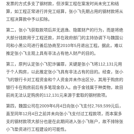
发票的方式多支了钢材款，但涉案工程在案发时尚未完工和结
算，如工程正常进行并完工结算，张小飞先期占用的钢材款将从
工程决算款中予以扣除。
第二，张小飞获取款项后并无逃逸、隐匿财产的行为，而是将绝
大部分钱款用于工程还款，并在政府部门的主持协调下与魏国公
司和小黑公司进行善后协商至2010年5月退出工程。据此，难以
推定张小飞主观上具有非法占有他人财产的目的。
第三，原判认定张小飞犯诈骗罪，关键是张小飞将112,131元用
于个人购房，以此推定张小飞具有非法占有的目的。
经查，张小
飞的银行卡对工程资金和个人资金并未作出区分，其用于购房的
银行卡在购房前后有多笔现金存入。由于金钱属于种类物，故目
前尚无法认定购房的112,131元来源于套取的钢材款项。
第四，魏国公司在2009年6月4日向张小飞支付2,769,599元后，
直至同年12月4日之前并未向张小飞支付过工程款项，而本案多
支的钢材款项大部分也是在此期间进入张小飞账户，故不排除张
小飞垫资进行工程建设的可能性。