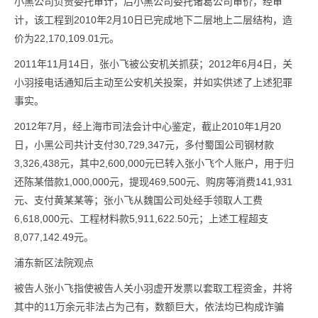
小黑公司负责委托审计，后小黑公司委托诸葛公司审价，经审
计，该工程到2010年2月10日已完成地下二层地上二层结构，造
价为22,170,109.01元。
2011年11月14日，张小飞被公安机关抓获；2012年6月4日，关
小羽接电话通知后主动至公安机关投案，并如实供述了上述犯罪
事实。
2012年7月，经上海市司法会计中心鉴定，截止2010年1月20
日，小黑公司共计支付30,729,347元，多付蜀国公司钢材款
3,326,438元，其中2,600,000元已转入张小飞个人账户，用于归
还陈某借款1,000,000元，提现469,500元、购房等消费141,931
元、支付黄某某等；张小飞从魏国公司处经手领取人工费
6,618,000元、工程材料款5,911,622.50元；上述工程超支
8,077,142.49元。
浦东新区法院观点
被告人张小飞指使被告人关小羽虚开发票以套取工程资金，并将
其中的11万余元非法占为己有，数额巨大，依法均已构成诈骗