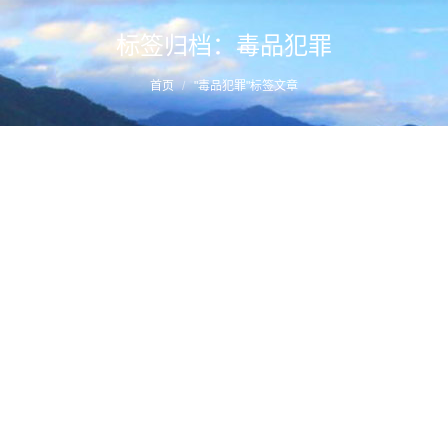
标签归档：
毒品犯罪
您的位置：
首页
"毒品犯罪"标签文章
福州刑事辩护律师推荐阅读：别轻易帮忙转款，小
心被判贩毒？–湖南常德中院2021年改判案例
详情
2022年9月28日
毒品犯罪
作者：
福州刑事辩护律师
诱惑侦查中侦查行为之规制与审判原则之确立