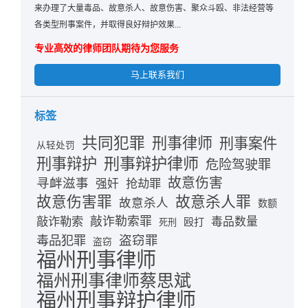
来办理了大量毒品、故意杀人、故意伤害、聚众斗殴、非法经营等
各类型刑事案件，并取得良好辩护效果...
专业高效的律师团队期待为您服务
马上联系我们
标签
共同犯罪
刑事律师
刑事案件
从轻处罚
刑事辩护律师
刑事辩护
危险驾驶罪
故意伤害
寻衅滋事
抢劫罪
强奸
故意伤害罪
故意杀人罪
故意杀人
数额
敲诈勒索
敲诈勒索罪
毒品数量
殴打
死刑
盗窃罪
毒品犯罪
盗窃
福州刑事律师
福州刑事律师蔡思斌
福州刑事辩护律师