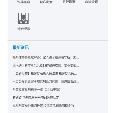
最新资讯
福州律师蔡思斌解答：家人进了福州看守所，怎么存钱寄衣服？最新实用指南请查收！
家人进了看守所怎么给他存钱寄衣服，要不要委托律师？福州看守所相关问题解答
【最新发布】福建省高级人民法院 福建省人民检察院《关于常见犯罪的量刑指导意见（二）（试行）》实施细则（试行）
六百公斤运毒案主犯死刑改判死缓—蔡思斌毒品犯罪辩护成功案例
刑事立案量刑标准一览（2023更新）
套路嫖”的刑民界分与犯罪数额认定
福州刑事辩护律师推荐|欲偷毒品却偷到现金的行为应如何认定？