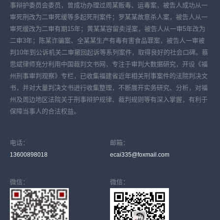
事辩护委员会委员，曾成功办理过周某贩毒、运毒案，被告人成功从一
审死刑改为二审死缓等多起死刑案件；罗某某故意杀人案，被告人从一
审死缓改为二审有期15年；黄某某容留卖淫案，被告人从一审5年改为
二审3年；陈某诈骗案、全某某生产有毒有害食品罪案，被告人一审被
判10年到公诉机关二审撤回起诉等系列案件，取得良好的社会口碑。蔡
思斌律师充分利用中国裁判文书网，专注于审判大数据研究，开设《福
州刑事审判观察》专栏，已收集福建省近年相关刑事案件的法院判决文
书，并对大量判决文书进行收集整理，不断展开实务研究、分析，对福
州及周边地区法院关于刑事辩护规律、裁判规则等有深入掌握，有利于
保障当事人的合法权益。
电话：
邮箱：
13600898018
ecai335@foxmail.com
微信：
微信：