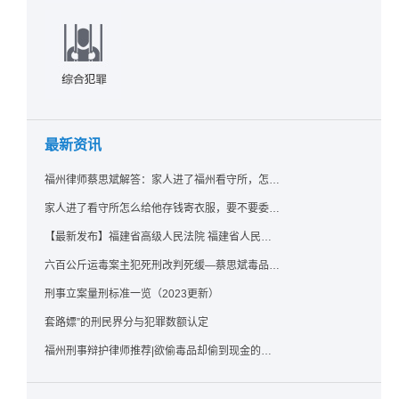
最新资讯
福州律师蔡思斌解答：家人进了福州看守所，怎么存钱寄衣服？最新实用指南请查收！
家人进了看守所怎么给他存钱寄衣服，要不要委托律师？福州看守所相关问题解答
【最新发布】福建省高级人民法院 福建省人民检察院《关于常见犯罪的量刑指导意见（二）（试行）》实施细则（试行）
六百公斤运毒案主犯死刑改判死缓—蔡思斌毒品犯罪辩护成功案例
刑事立案量刑标准一览（2023更新）
套路嫖”的刑民界分与犯罪数额认定
福州刑事辩护律师推荐|欲偷毒品却偷到现金的行为应如何认定？