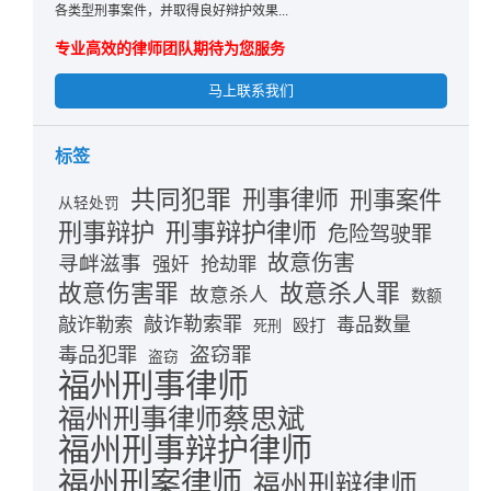
各类型刑事案件，并取得良好辩护效果...
专业高效的律师团队期待为您服务
马上联系我们
标签
共同犯罪
刑事律师
刑事案件
从轻处罚
刑事辩护律师
刑事辩护
危险驾驶罪
故意伤害
寻衅滋事
抢劫罪
强奸
故意伤害罪
故意杀人罪
故意杀人
数额
敲诈勒索
敲诈勒索罪
毒品数量
殴打
死刑
盗窃罪
毒品犯罪
盗窃
福州刑事律师
福州刑事律师蔡思斌
福州刑事辩护律师
福州刑案律师
福州刑辩律师