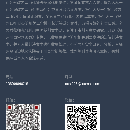
审死刑改为二审死缓等多起死刑案件；罗某某故意杀人案，被告人从一
审死缓改为二审有期15年；黄某某容留卖淫案，被告人从一审5年改为
二审3年；陈某诈骗案、全某某生产有毒有害食品罪案，被告人一审被
判10年到公诉机关二审撤回起诉等系列案件，取得良好的社会口碑。蔡
思斌律师充分利用中国裁判文书网，专注于审判大数据研究，开设《福
州刑事审判观察》专栏，已收集福建省近年相关刑事案件的法院判决文
书，并对大量判决文书进行收集整理，不断展开实务研究、分析，对福
州及周边地区法院关于刑事辩护规律、裁判规则等有深入掌握，有利于
保障当事人的合法权益。
电话：
邮箱：
13600898018
ecai335@foxmail.com
微信：
微信：