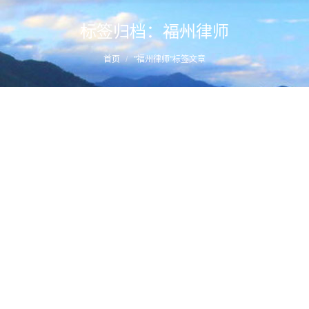
标签归档：
福州律师
您的位置：
首页
"福州律师"标签文章
六百公斤运毒案主犯死刑改判死缓—蔡思斌毒品犯
罪辩护成功案例
详情
2024年5月11日
刑事案例库
,
成功案例
,
毒品犯罪
作者：
福州刑事律师
刑事立案量刑标准一览（2023更新）