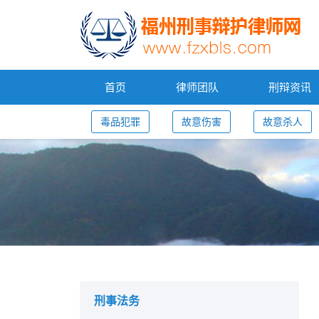
首页
律师团队
刑辩资讯
毒品犯罪
故意伤害
故意杀人
您的位置：
刑事法务