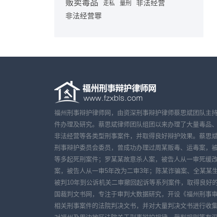
贩卖毒品
非法经营
走私
量刑
非法经营罪
福州刑事辩护律师网，由资深刑事辩护律师蔡思斌团队主
件办理及研究。蔡思斌律师团队组团以来办理了大量毒品
非法经营等各类型刑事案件，并取得良好辩护效果。蔡思
刑事辩护委员会委员，曾成功办理过周某贩毒、运毒案，
等多起死刑案件；罗某某故意杀人案，被告人从一审死缓改
案，被告人从一审5年改为二审3年；陈某诈骗案、全某某
被判10年到公诉机关二审撤回起诉等系列案件，取得良好
国裁判文书网，专注于审判大数据研究，开设《福州刑事
相关刑事案件的法院判决文书，并对大量判决文书进行收