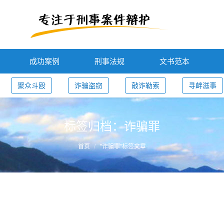
成功案例
刑事法规
文书范本
聚众斗殴
诈骗盗窃
敲诈勒索
寻衅滋事
标签归档：
诈骗罪
首页
"诈骗罪"标签文章
非法利用信息网络罪、帮助信息网络犯罪活动罪及