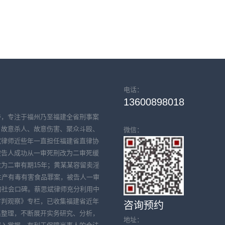
电话：
13600898018
持，专注于福州乃至福建全省刑事案
、故意杀人、故意伤害、聚众斗殴、
微信：
斌律师近些年一直担任福建省直律协
被告人成功从一审死刑改为二审死缓
为二审有期15年；黄某某容留卖淫
生产有毒有害食品罪案，被告人一审
的社会口碑。蔡思斌律师充分利用中
审判观察》专栏，已收集福建省近年
咨询预约
集整理，不断展开实务研究、分析，
地址：